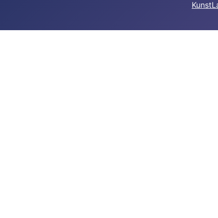
Kunst
L