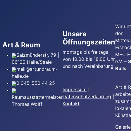
Wir un
Unsere
den
Mittel
Öffnungszeiten
Art & Raum
Eishoc
montags bis freitags
MEC Ha
Salzmünderstr. 79 |
von 10.00 bis 18.00 Uhr
e.V. –
S
06120 Halle/Saale
und nach Vereinbarung
Bulls
mail@artundraum-
halle.de
0 345-550 44 25
Art & 
Impressum
|
arbeite
Datenschutzerklärung
|
Raumausstattermeister
zusam
Kontakt
Thomas Wolff
lokalen
Künstle
Galerie