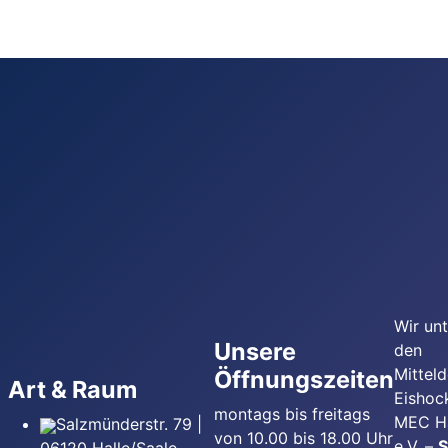
Wir un
Unsere
den
Mittel
Öffnungszeiten
Art & Raum
Eishoc
montags bis freitags
MEC Ha
Salzmünderstr. 79 |
von 10.00 bis 18.00 Uhr
e.V. –
S