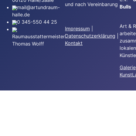
06120 Halle/Saale
und nach Vereinbarung
Bulls
mail@artundraum-
halle.de
0 345-550 44 25
Art & 
Impressum
|
arbeite
Datenschutzerklärung
|
Raumausstattermeister
zusam
Kontakt
Thomas Wolff
lokalen
Künstle
Galerie
Kunst
L