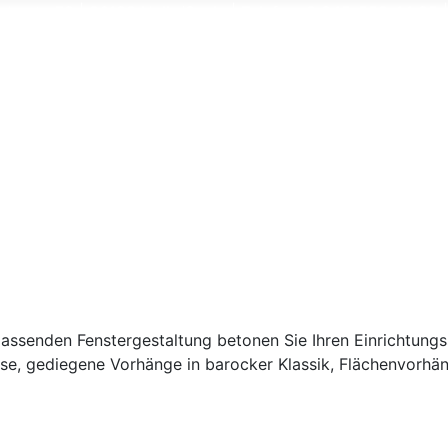
erstr. 79 | 06120 Halle/Saale | Telefon: 0 345-550 44 25 
r passenden Fenstergestaltung betonen Sie Ihren Einrichtun
ise, gediegene Vorhänge in barocker Klassik, Flächenvorhänge